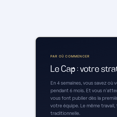
PAR OÙ COMMENCER
Le Cap : votre str
En 4 semaines, vous savez où vo
pendant 6 mois. Et vous n'attend
vous font publier dès la premiè
votre équipe. Le même travail,
traditionnelle.