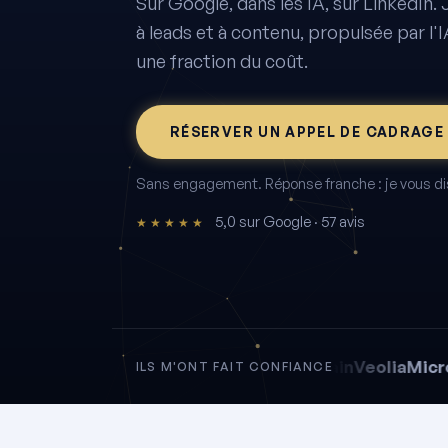
Sur Google, dans les IA, sur LinkedIn. 
à leads et à contenu, propulsée par l'I
une fraction du coût.
RÉSERVER UN APPEL DE CADRAGE 
Sans engagement. Réponse franche : je vous dis 
5,0 sur Google · 57 avis
★★★★★
La Poste
Saint-Gobain
Veolia
Microsof
ILS M'ONT FAIT CONFIANCE