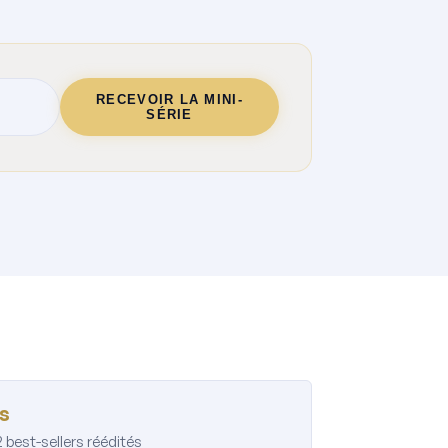
RECEVOIR LA MINI-
SÉRIE
es
2 best-sellers réédités