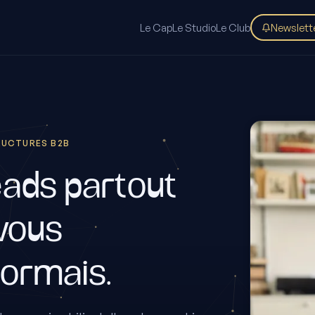
Le Cap
Le Studio
Le Club
Newslett
TRUCTURES B2B
eads partout
 vous
ormais.