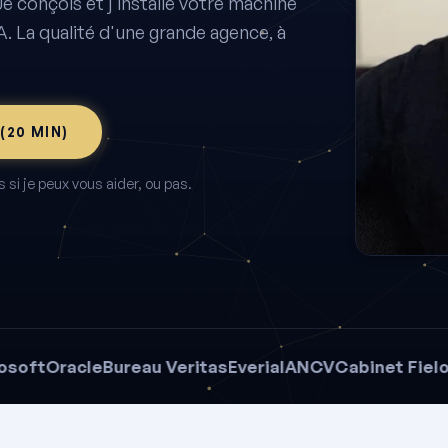
Je conçois et j'installe votre machine
A. La qualité d'une grande agence, à
(20 MIN)
si je peux vous aider, ou pas.
t
Oracle
Bureau Veritas
Everial
ANCV
Cabinet Fieloux
Bo