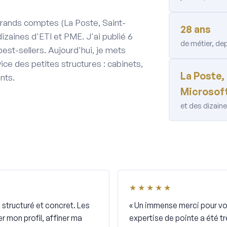
 grands comptes (La Poste, Saint-
28 ans
dizaines d'ETI et PME. J'ai publié 6
de métier, dep
best-sellers. Aujourd'hui, je mets
vice des petites structures : cabinets,
La Poste,
nts.
Microsoft
et des dizai
★★★★★
structuré et concret. Les
« Un immense merci pour vot
r mon profil, affiner ma
expertise de pointe a été t