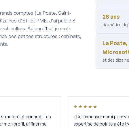
 grands comptes (La Poste, Saint-
28 ans
dizaines d'ETI et PME. J'ai publié 6
de métier, dep
best-sellers. Aujourd'hui, je mets
vice des petites structures : cabinets,
La Poste,
nts.
Microsoft
et des dizai
★★★★★
structuré et concret. Les
« Un immense merci pour vot
r mon profil, affiner ma
expertise de pointe a été t