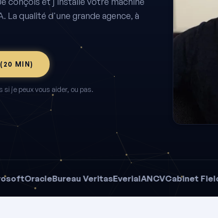
Je conçois et j'installe votre machine
A. La qualité d'une grande agence, à
(20 MIN)
si je peux vous aider, ou pas.
t
Oracle
Bureau Veritas
Everial
ANCV
Cabinet Fieloux
B