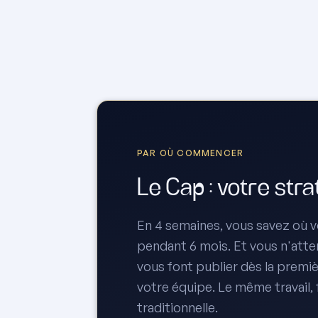
PAR OÙ COMMENCER
Le Cap : votre str
En 4 semaines, vous savez où vo
pendant 6 mois. Et vous n'attend
vous font publier dès la premiè
votre équipe. Le même travail,
traditionnelle.