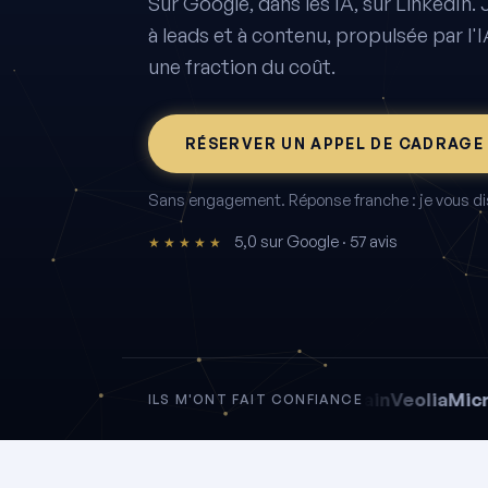
Sur Google, dans les IA, sur LinkedIn. 
à leads et à contenu, propulsée par l'I
une fraction du coût.
RÉSERVER UN APPEL DE CADRAGE 
Sans engagement. Réponse franche : je vous dis 
5,0 sur Google · 57 avis
★★★★★
La Poste
Saint-Gobain
Veolia
Microsof
ILS M'ONT FAIT CONFIANCE