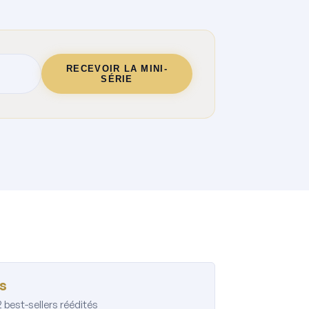
RECEVOIR LA MINI-
SÉRIE
es
2 best-sellers réédités