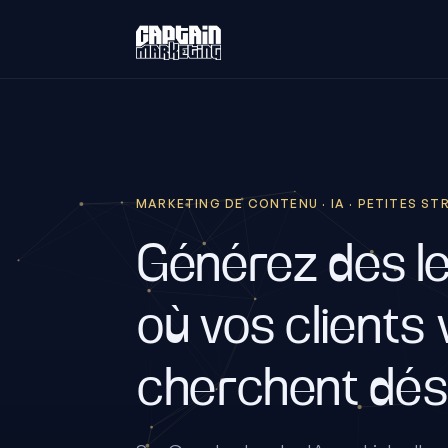
MARKETING DE CONTENU · IA · PETITES S
Générez des l
où vos clients
cherchent dés