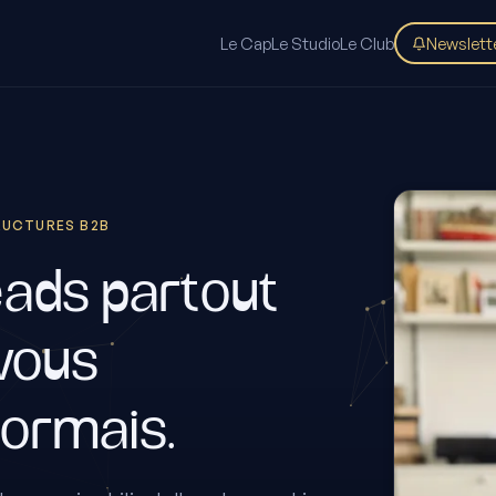
Le Cap
Le Studio
Le Club
Newslett
TRUCTURES B2B
eads partout
 vous
ormais.