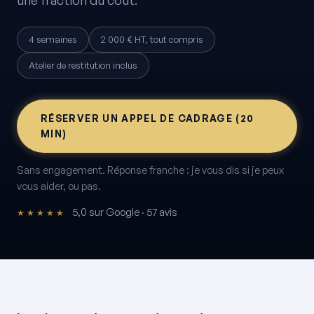
4 semaines
2 000 € HT, tout compris
Atelier de restitution inclus
RÉSERVER UN APPEL DE CADRAGE (20
MIN)
Sans engagement. Réponse franche : je vous dis si je peux
vous aider, ou pas.
5,0 sur Google · 57 avis
★★★★★